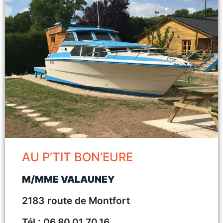
AU P’TIT BON’EURE
M/MME VALAUNEY
2183 route de Montfort
Tél : 06.80.01.70.16