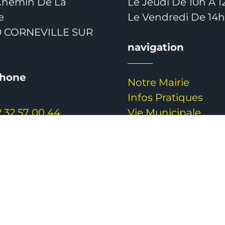
Chemin De La
Le Jeudi De 10h À 1
e
Le Vendredi De 14
0 CORNEVILLE SUR
navigation
phone
Notre Mairie
Infos Pratiques
2 32 57 00 44
Vie Municipale
Vie Quotidienne
Tourisme & Loisirs
Contact
 Droits Reservés |
HTAG Agence Web Le Havre
|
Mention