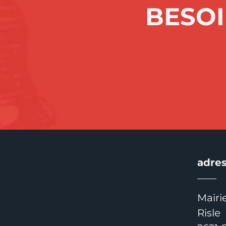
BESOI
adre
Mairi
Risle