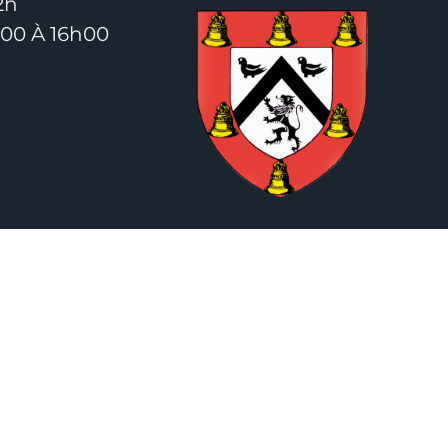
2h
h00 À 16h00
s Légales
|
Politique De Confidentialité |
Accessibilité :