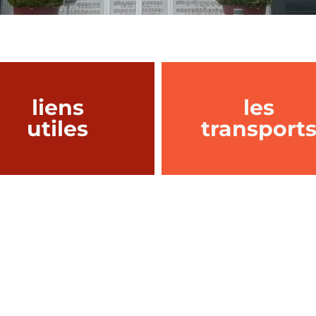
liens
les
utiles
transport