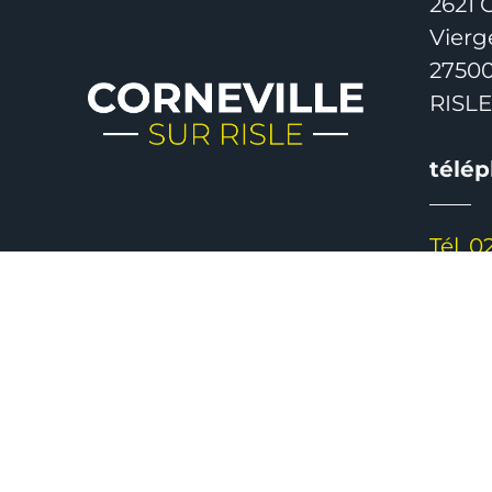
2621 
Vierg
2750
RISLE
télé
Tél. 0
© Copyright 2021 Mairie De Corneville-Sur-Rilse | Tous