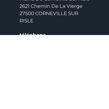
2621 Chemin De La Vierge
27500 CORNEVILLE SUR
RISLE
téléphone
Tél. 02 32 57 00 44
horaires
Permanences : Le Mardi De
16h30 À 18h30
Le Jeudi De 10h À 12h